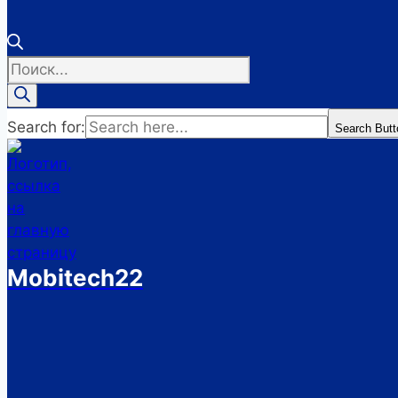
Поиск
товаров
Search for:
Search Butt
Mobitech22